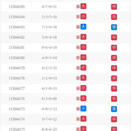
单
大
115044185
4+7+0=11
殺
中
单
小
115044184
2+3+5=10
殺
中
单
大
115044183
7+5+6=18
殺
错
双
大
115044182
5+9+4=18
殺
中
单
小
115044181
9+6+4=19
殺
中
双
小
115044180
4+9+1=14
殺
中
单
小
115044179
8+2+5=15
殺
中
单
大
115044178
2+2+9=13
殺
中
单
小
115044177
4+1+8=13
殺
中
双
大
115044176
6+3+0=09
殺
中
单
小
115044175
4+8+1=13
殺
错
单
大
115044174
5+7+0=12
殺
中
单
小
115044173
8+9+6=23
殺
中