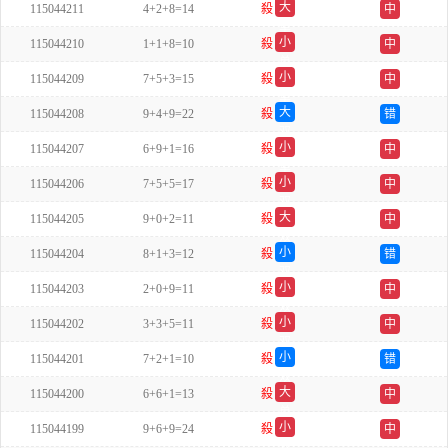
大
115044211
4+2+8=14
殺
中
单
小
115044210
1+1+8=10
殺
中
单
小
115044209
7+5+3=15
殺
中
单
大
115044208
9+4+9=22
殺
错
双
小
115044207
6+9+1=16
殺
中
单
小
115044206
7+5+5=17
殺
中
双
大
115044205
9+0+2=11
殺
中
双
小
115044204
8+1+3=12
殺
错
双
小
115044203
2+0+9=11
殺
中
双
小
115044202
3+3+5=11
殺
中
双
小
115044201
7+2+1=10
殺
错
双
大
115044200
6+6+1=13
殺
中
单
小
115044199
9+6+9=24
殺
中
双