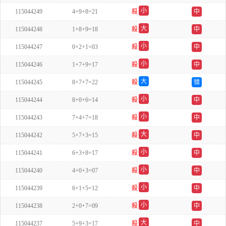
双
小
115044249
4+9+8=21
殺
中
双
大
115044248
1+8+9=18
殺
中
单
小
115044247
0+2+1=03
殺
中
双
小
115044246
1+7+9=17
殺
中
双
大
115044245
8+7+7=22
殺
错
双
小
115044244
8+0+6=14
殺
中
双
小
115044243
7+4+7=18
殺
中
单
大
115044242
5+7+3=15
殺
中
双
小
115044241
6+3+8=17
殺
中
双
小
115044240
4+0+3=07
殺
中
双
小
115044239
6+1+5=12
殺
中
单
小
115044238
2+0+7=09
殺
中
双
大
115044237
5+9+3=17
殺
中