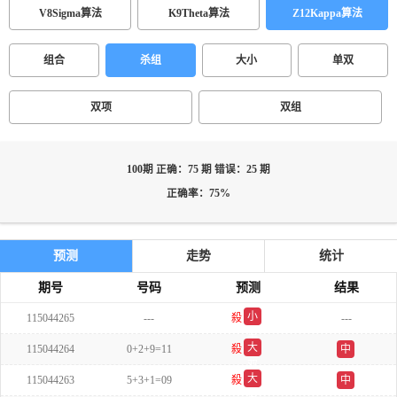
V8Sigma算法
K9Theta算法
Z12Kappa算法
组合
杀组
大小
单双
双项
双组
100期 正确：75 期 错误：25 期
正确率：75%
预测
走势
统计
期号
号码
预测
结果
小
115044265
---
殺
---
单
大
115044264
0+2+9=11
殺
中
双
大
115044263
5+3+1=09
殺
中
单