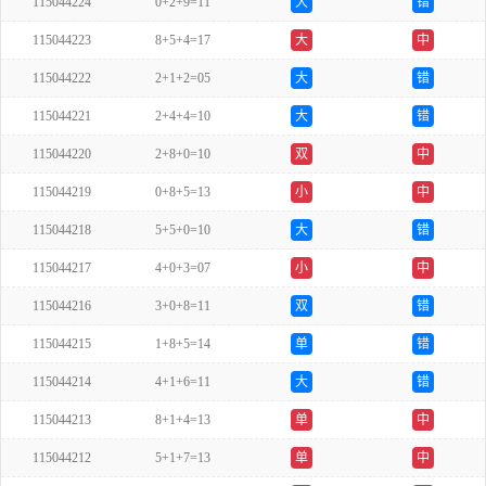
115044224
0+2+9=11
大
错
115044223
8+5+4=17
大
中
115044222
2+1+2=05
大
错
115044221
2+4+4=10
大
错
115044220
2+8+0=10
双
中
115044219
0+8+5=13
小
中
115044218
5+5+0=10
大
错
115044217
4+0+3=07
小
中
115044216
3+0+8=11
双
错
115044215
1+8+5=14
单
错
115044214
4+1+6=11
大
错
115044213
8+1+4=13
单
中
115044212
5+1+7=13
单
中