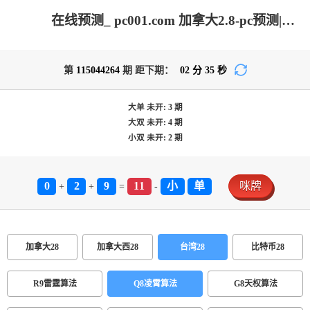
在线预测_ pc001.com 加拿大2.8-pc预测|加拿大2.8走势咪牌预测|加拿大2.8在线预测|加拿大在线咪牌|PC结果查询_专注研究2.8_加拿大PC在线走势_官方数据!
第
115044264
期 距下期：
02
分
35
秒
大单
未开:
3
期
大双
未开:
4
期
小双
未开:
2
期
0
2
9
11
小
单
咪牌
+
+
=
-
加拿大28
加拿大西28
台湾28
比特币28
R9雷霆算法
Q8凌霄算法
G8天权算法