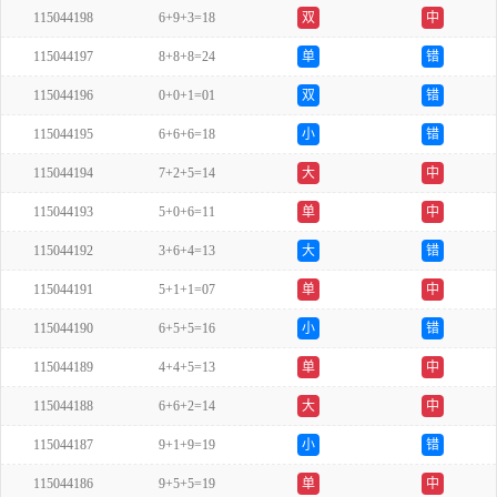
115044198
6+9+3=18
双
中
115044197
8+8+8=24
单
错
115044196
0+0+1=01
双
错
115044195
6+6+6=18
小
错
115044194
7+2+5=14
大
中
115044193
5+0+6=11
单
中
115044192
3+6+4=13
大
错
115044191
5+1+1=07
单
中
115044190
6+5+5=16
小
错
115044189
4+4+5=13
单
中
115044188
6+6+2=14
大
中
115044187
9+1+9=19
小
错
115044186
9+5+5=19
单
中