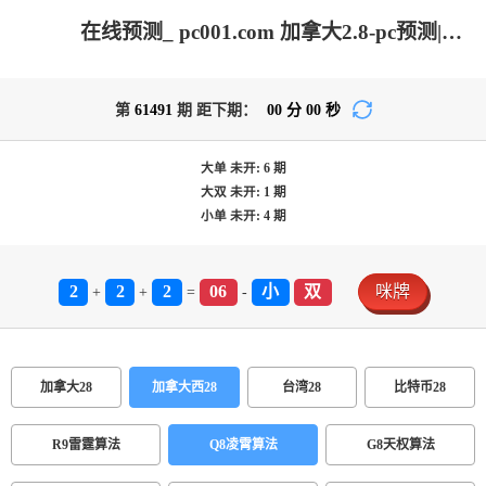
在线预测_ pc001.com 加拿大2.8-pc预测|加拿大2.8走势咪牌预测|加拿大2.8在线预测|加拿大在线咪牌|PC结果查询_专注研究2.8_加拿大PC在线走势_官方数据!
第
61491
期 距下期：
00
分
00
秒
大单
未开:
6
期
大双
未开:
1
期
小单
未开:
4
期
2
2
2
06
小
双
咪牌
+
+
=
-
加拿大28
加拿大西28
台湾28
比特币28
R9雷霆算法
Q8凌霄算法
G8天权算法