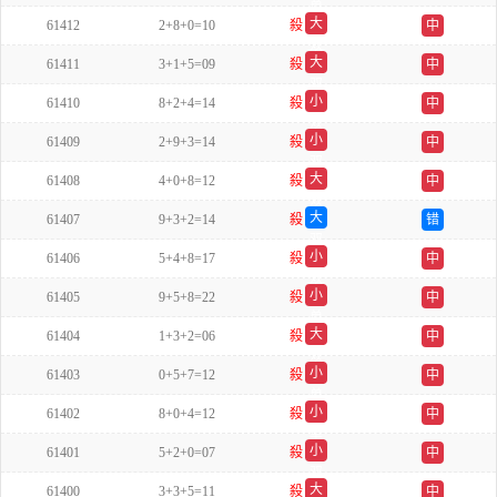
单
大
61412
2+8+0=10
殺
中
双
大
61411
3+1+5=09
殺
中
双
小
61410
8+2+4=14
殺
中
双
小
61409
2+9+3=14
殺
中
双
大
61408
4+0+8=12
殺
中
双
大
61407
9+3+2=14
殺
错
双
小
61406
5+4+8=17
殺
中
双
小
61405
9+5+8=22
殺
中
单
大
61404
1+3+2=06
殺
中
双
小
61403
0+5+7=12
殺
中
单
小
61402
8+0+4=12
殺
中
单
小
61401
5+2+0=07
殺
中
双
大
61400
3+3+5=11
殺
中