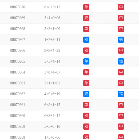
08070370
6+8+3=17
单
中
08070369
5+1+0=06
双
中
08070368
5+3+1=09
单
中
08070367
1+2+8=11
双
错
08070366
9+9+4=22
双
中
08070365
5+5+4=14
单
错
08070364
3+0+4=07
单
中
08070363
3+1+1=05
单
中
08070362
4+9+6=19
双
错
08070361
6+8+1=15
单
中
08070360
0+8+4=12
双
中
08070359
5+5+0=10
双
中
08070358
1+5+0=06
双
中