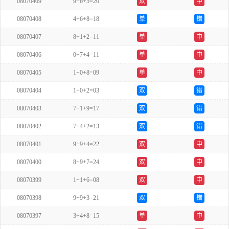
08070409
9+6+5=20
双
中
08070408
4+6+8=18
单
错
08070407
8+1+2=11
单
中
08070406
0+7+4=11
单
中
08070405
1+0+8=09
单
中
08070404
1+0+2=03
双
错
08070403
7+1+9=17
双
错
08070402
7+4+2=13
双
错
08070401
9+9+4=22
双
中
08070400
8+9+7=24
双
中
08070399
1+1+6=08
双
中
08070398
9+9+3=21
双
错
08070397
3+4+8=15
单
中