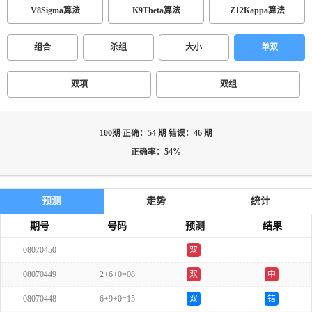
V8Sigma算法
K9Theta算法
Z12Kappa算法
组合
杀组
大小
单双
双项
双组
100期 正确：54 期 错误：46 期
正确率：54%
预测
走势
统计
期号
号码
预测
结果
08070450
---
双
---
08070449
2+6+0=08
双
中
08070448
6+9+0=15
双
错