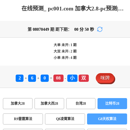
在线预测_ pc001.com 加拿大2.8-pc预测|加拿大2.8走势咪牌预测|加拿大2.8在线预测|加拿大在线咪牌|PC结果查询_专注研究2.8_加拿大PC在线走势_官方数据!
第
08070449
期 距下期：
00
分
50
秒
大单
未开:
1
期
大双
未开:
2
期
小单
未开:
4
期
2
6
0
08
小
双
咪牌
+
+
=
-
加拿大28
加拿大西28
台湾28
比特币28
R9雷霆算法
Q8凌霄算法
G8天权算法