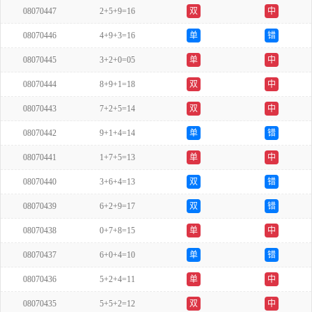
08070447
2+5+9=16
双
中
08070446
4+9+3=16
单
错
08070445
3+2+0=05
单
中
08070444
8+9+1=18
双
中
08070443
7+2+5=14
双
中
08070442
9+1+4=14
单
错
08070441
1+7+5=13
单
中
08070440
3+6+4=13
双
错
08070439
6+2+9=17
双
错
08070438
0+7+8=15
单
中
08070437
6+0+4=10
单
错
08070436
5+2+4=11
单
中
08070435
5+5+2=12
双
中