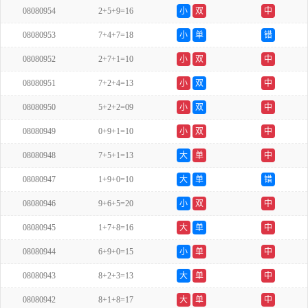
08080954
2+5+9=16
小
双
中
08080953
7+4+7=18
小
单
错
08080952
2+7+1=10
小
双
中
08080951
7+2+4=13
小
双
中
08080950
5+2+2=09
小
双
中
08080949
0+9+1=10
小
双
中
08080948
7+5+1=13
大
单
中
08080947
1+9+0=10
大
单
错
08080946
9+6+5=20
小
双
中
08080945
1+7+8=16
大
单
中
08080944
6+9+0=15
小
单
中
08080943
8+2+3=13
大
单
中
08080942
8+1+8=17
大
单
中