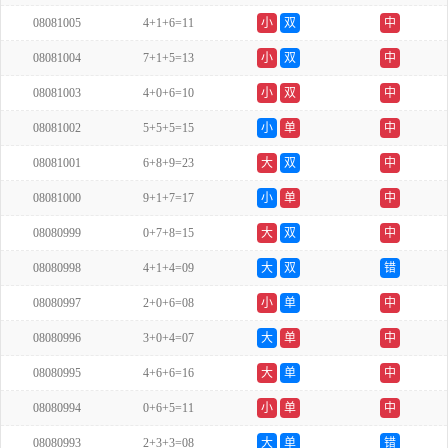
08081005
4+1+6=11
小
双
中
08081004
7+1+5=13
小
双
中
08081003
4+0+6=10
小
双
中
08081002
5+5+5=15
小
单
中
08081001
6+8+9=23
大
双
中
08081000
9+1+7=17
小
单
中
08080999
0+7+8=15
大
双
中
08080998
4+1+4=09
大
双
错
08080997
2+0+6=08
小
单
中
08080996
3+0+4=07
大
单
中
08080995
4+6+6=16
大
单
中
08080994
0+6+5=11
小
单
中
08080993
2+3+3=08
大
单
错